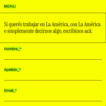
MENU
Inicio
Si querés trabajar en La América, con La América
o simplemente decirnos algo, escribinos acá:
Nosotros
Nombre_*
Trabajos
Apellido_*
Notas
Contacto
Email_*