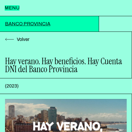
MENU
Inicio
BANCO PROVINCIA
Volver
Nosotros
Hay verano. Hay beneficios. Hay Cuenta
DNI del Banco Provincia
Trabajos
(
2023
)
Notas
Contacto