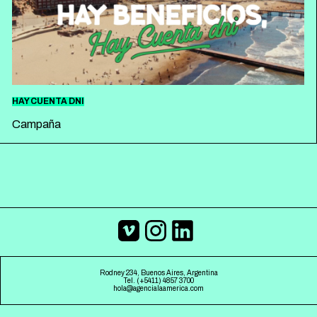
ESPAÑOL
ENGLISH
HAY CUENTA DNI
Campaña
Rodney 234, Buenos Aires, Argentina
Tel. (+5411) 4857 3700
hola@agencialaamerica.com