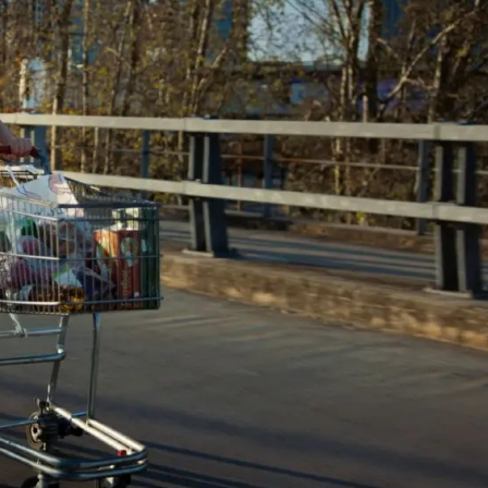
ARLISTÁN
CARREFOUR
CASALTA
BECKER
BANCO HIPOTECARIO
CLARO CHILE
CORONA
EXQUISITA