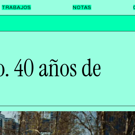
TRABAJOS
NOTAS
QUILMES
LUCCHETTI
o. 40 años de
BANCO PROVINCIA
FRÁVEGA
SWISS MEDICAL
LA VIRGINIA
AEROLINEAS ARGENTINAS