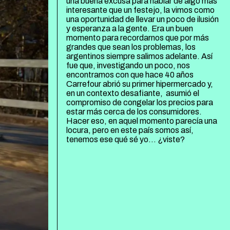
una buena excusa para hablar de algo más
interesante que un festejo, la vimos como
una oportunidad de llevar un poco de ilusión
y esperanza a la gente. Era un buen
momento para recordarnos que por más
grandes que sean los problemas, los
argentinos siempre salimos adelante. Así
fue que, investigando un poco, nos
encontramos con que hace 40 años
Carrefour abrió su primer hipermercado y,
en un contexto desafiante, asumió el
compromiso de congelar los precios para
estar más cerca de los consumidores.
Hacer eso, en aquel momento parecía una
locura, pero en este país somos así,
tenemos ese qué sé yo… ¿viste?