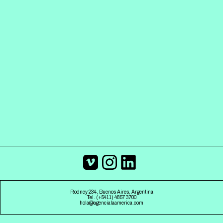
ESPAÑOL
ENGLISH
Rodney 234, Buenos Aires, Argentina
Tel. (+5411) 4857 3700
hola@agencialaamerica.com