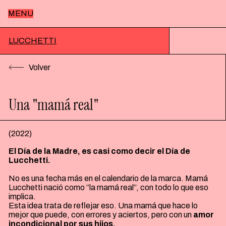
MENU
Inicio
LUCCHETTI
Volver
Nosotros
Una "mamá real"
Trabajos
(
2022
)
El Día de la Madre, es casi como decir el Día de
Notas
Lucchetti.
No es una fecha más en el calendario de la marca. Mamá
Lucchetti nació como “la mamá real”, con todo lo que eso
Contacto
implica.
Esta idea trata de reflejar eso. Una mamá que hace lo
mejor que puede, con errores y aciertos, pero con un
amor
incondicional por sus hijos.