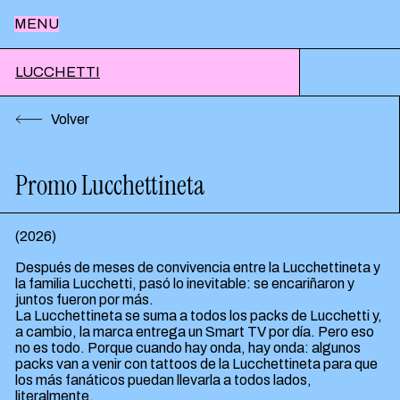
MENU
Inicio
LUCCHETTI
Volver
Nosotros
Promo Lucchettineta
Trabajos
(
2026
)
Después de meses de convivencia entre la Lucchettineta y
Notas
la familia Lucchetti, pasó lo inevitable: se encariñaron y
juntos fueron por más.
La Lucchettineta se suma a todos los packs de Lucchetti y,
a cambio, la marca entrega un Smart TV por día. Pero eso
Contacto
no es todo. Porque cuando hay onda, hay onda: algunos
packs van a venir con tattoos de la Lucchettineta para que
los más fanáticos puedan llevarla a todos lados,
literalmente.