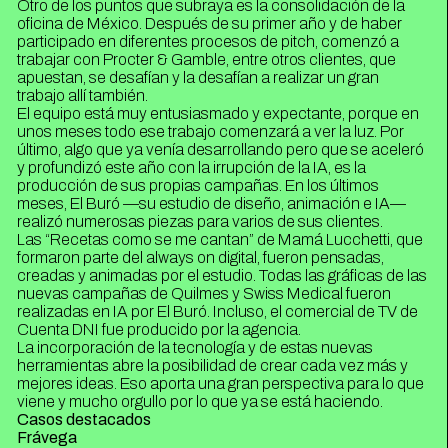
Otro de los puntos que subraya es la consolidación de la
oficina de México. Después de su primer año y de haber
participado en diferentes procesos de pitch, comenzó a
trabajar con Procter & Gamble, entre otros clientes, que
apuestan, se desafían y la desafían a realizar un gran
trabajo allí también.
El equipo está muy entusiasmado y expectante, porque en
unos meses todo ese trabajo comenzará a ver la luz. Por
último, algo que ya venía desarrollando pero que se aceleró
y profundizó este año con la irrupción de la IA, es la
producción de sus propias campañas. En los últimos
meses, El Buró —su estudio de diseño, animación e IA—
realizó numerosas piezas para varios de sus clientes.
Las “Recetas como se me cantan” de Mamá Lucchetti, que
formaron parte del always on digital, fueron pensadas,
creadas y animadas por el estudio. Todas las gráficas de las
nuevas campañas de Quilmes y Swiss Medical fueron
realizadas en IA por El Buró. Incluso, el comercial de TV de
Cuenta DNI fue producido por la agencia.
La incorporación de la tecnología y de estas nuevas
herramientas abre la posibilidad de crear cada vez más y
mejores ideas. Eso aporta una gran perspectiva para lo que
viene y mucho orgullo por lo que ya se está haciendo.
Casos destacados
Frávega