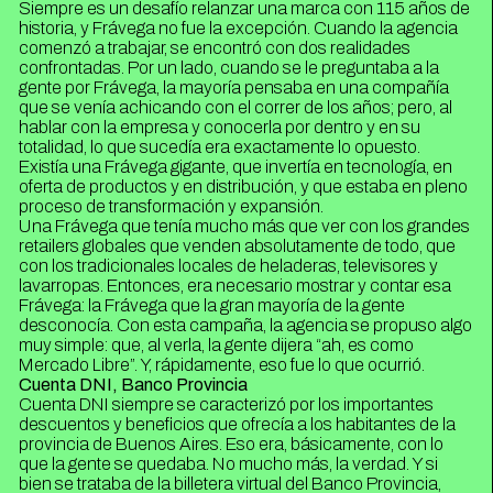
Siempre es un desafío relanzar una marca con 115 años de
historia, y Frávega no fue la excepción. Cuando la agencia
comenzó a trabajar, se encontró con dos realidades
confrontadas. Por un lado, cuando se le preguntaba a la
gente por Frávega, la mayoría pensaba en una compañía
que se venía achicando con el correr de los años; pero, al
hablar con la empresa y conocerla por dentro y en su
totalidad, lo que sucedía era exactamente lo opuesto.
Existía una Frávega gigante, que invertía en tecnología, en
oferta de productos y en distribución, y que estaba en pleno
proceso de transformación y expansión.
Una Frávega que tenía mucho más que ver con los grandes
retailers globales que venden absolutamente de todo, que
con los tradicionales locales de heladeras, televisores y
lavarropas. Entonces, era necesario mostrar y contar esa
Frávega: la Frávega que la gran mayoría de la gente
desconocía. Con esta campaña, la agencia se propuso algo
muy simple: que, al verla, la gente dijera “ah, es como
Mercado Libre”. Y, rápidamente, eso fue lo que ocurrió.
Cuenta DNI, Banco Provincia
Cuenta DNI siempre se caracterizó por los importantes
descuentos y beneficios que ofrecía a los habitantes de la
provincia de Buenos Aires. Eso era, básicamente, con lo
que la gente se quedaba. No mucho más, la verdad. Y si
bien se trataba de la billetera virtual del Banco Provincia,