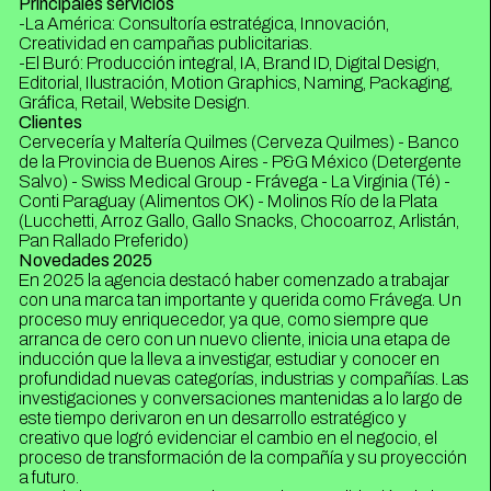
Principales servicios
-La América: Consultoría estratégica, Innovación,
Creatividad en campañas publicitarias.
-El Buró: Producción integral, IA, Brand ID, Digital Design,
Editorial, Ilustración, Motion Graphics, Naming, Packaging,
Gráfica, Retail, Website Design.
Clientes
Cervecería y Maltería Quilmes (Cerveza Quilmes) - Banco
de la Provincia de Buenos Aires - P&G México (Detergente
Salvo) - Swiss Medical Group - Frávega - La Virginia (Té) -
Conti Paraguay (Alimentos OK) - Molinos Río de la Plata
(Lucchetti, Arroz Gallo, Gallo Snacks, Chocoarroz, Arlistán,
Pan Rallado Preferido)
Novedades 2025
En 2025 la agencia destacó haber comenzado a trabajar
con una marca tan importante y querida como Frávega. Un
proceso muy enriquecedor, ya que, como siempre que
arranca de cero con un nuevo cliente, inicia una etapa de
inducción que la lleva a investigar, estudiar y conocer en
profundidad nuevas categorías, industrias y compañías. Las
investigaciones y conversaciones mantenidas a lo largo de
este tiempo derivaron en un desarrollo estratégico y
creativo que logró evidenciar el cambio en el negocio, el
proceso de transformación de la compañía y su proyección
a futuro.