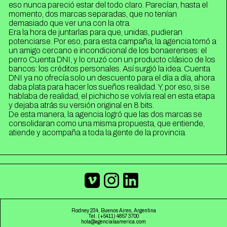
eso nunca pareció estar del todo claro. Parecían, hasta el
momento, dos marcas separadas, que no tenían
demasiado que ver una con la otra.
Era la hora de juntarlas para que, unidas, pudieran
potenciarse. Por eso, para esta campaña, la agencia tomó a
un amigo cercano e incondicional de los bonaerenses: el
perro Cuenta DNI, y lo cruzó con un producto clásico de los
bancos: los créditos personales. Así surgió la idea. Cuenta
DNI ya no ofrecía solo un descuento para el día a día, ahora
daba plata para hacer los sueños realidad. Y, por eso, si se
hablaba de realidad, el pichicho se volvía real en esta etapa
y dejaba atrás su versión original en 8 bits.
De esta manera, la agencia logró que las dos marcas se
consolidaran como una misma propuesta, que entiende,
atiende y acompaña a toda la gente de la provincia.
Rodney 234, Buenos Aires, Argentina
Tel. (+5411) 4857 3700
hola@agencialaamerica.com