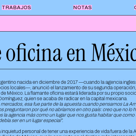
TRABAJOS
NOTAS
QUILMES
 oficina en Méxi
LUCCHETTI
BANCO PROVINCIA
FRÁVEGA
argentino nacida en diciembre de 2017 —cuando la agencia ingle
ocios locales—, anunció el lanzamiento de su segunda operación
SWISS MEDICAL
e México. La flamante oficina estará liderada por su propio soci
 Domínguez, quien se acaba de radicar en la capital mexicana.
 mercados, esa fue parte de la apuesta cuando pensamos La Am
LA VIRGINIA
reguntaron por qué no abríamos en otro país: creo que no lo h
la agencia más como un lugar que nos gusta habitar que como 
debía ser en un lugar especial”.
AEROLINEAS ARGENTINAS
la inquietud personal de tener una experiencia de vida fuera de la 