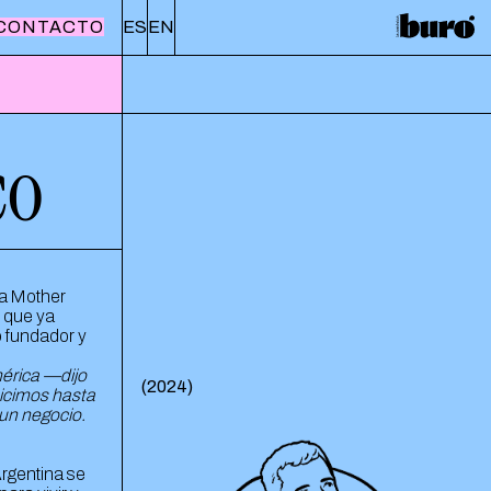
CONTACTO
ES
EN
co
sa Mother
, que ya
o fundador y
érica —dijo
(
2024
)
icimos hasta
un negocio.
Argentina se