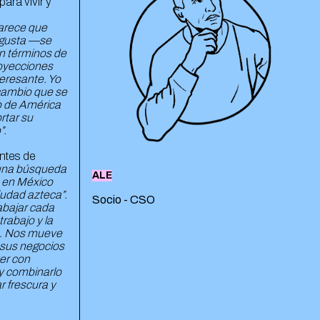
ara vivir y
parece que
 gusta —se
en términos de
proyecciones
teresante. Yo
 cambio que se
no de América
rtar su
”.
entes de
una búsqueda
ALE
e en México
iudad azteca”.
Socio - CSO
abajar cada
rabajo y la
—. Nos mueve
 sus negocios
ver con
 y combinarlo
r frescura y