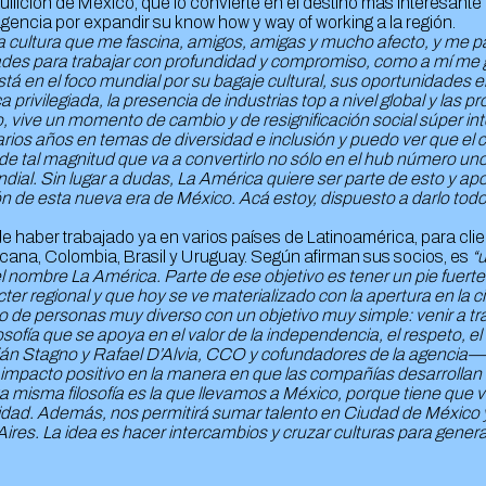
ción de México, que lo convierte en el destino más interesante p
 agencia por expandir su know how y way of working a la región.
ARLISTÁN
a cultura que me fascina, amigos, amigas y mucho afecto, y me 
ades para trabajar con profundidad y compromiso, como a mí me
á en el foco mundial por su bagaje cultural, sus oportunidades 
CARREFOUR
a privilegiada, la presencia de industrias top a nivel global y las 
, vive un momento de cambio y de resignificación social súper in
ios años en temas de diversidad e inclusión y puedo ver que el
CASALTA
 de tal magnitud que va a convertirlo no sólo en el hub número u
dial. Sin lugar a dudas, La América quiere ser parte de esto y apo
ón de esta nueva era de México. Acá estoy, dispuesto a darlo todo
BECKER
de haber trabajado ya en varios países de Latinoamérica, para cli
cana, Colombia, Brasil y Uruguay. Según afirman sus socios, es
“
BANCO HIPOTECARIO
 nombre La América. Parte de ese objetivo es tener un pie fuert
ter regional y que hoy se ve materializado con la apertura en la c
de personas muy diverso con un objetivo muy simple: venir a tr
CLARO CHILE
ofía que se apoya en el valor de la independencia, el respeto, el t
án Stagno y Rafael D’Alvia, CCO y cofundadores de la agencia
 impacto positivo en la manera en que las compañías desarrollan
CORONA
ta misma filosofía es la que llevamos a México, porque tiene que 
icidad. Además, nos permitirá sumar talento en Ciudad de México
res. La idea es hacer intercambios y cruzar culturas para genera
EXQUISITA