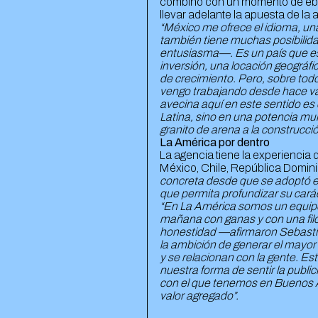
combinó con un momento de ebulli
llevar adelante la apuesta de la
“México me ofrece el idioma, un
también tiene muchas posibilid
entusiasma—. Es un país que est
inversión, una locación geográfic
de crecimiento. Pero, sobre todo
vengo trabajando desde hace var
avecina aquí en este sentido es
Latina, sino en una potencia mun
granito de arena a la construcci
La América por dentro
La agencia tiene la experiencia 
México, Chile, República Domini
concreta desde que se adoptó el
que permita profundizar su carác
“En La América somos un equipo 
mañana con ganas y con una filos
honestidad —afirmaron Sebasti
la ambición de generar el mayor
y se relacionan con la gente. Es
nuestra forma de sentir la publ
con el que tenemos en Buenos Ai
valor agregado”.