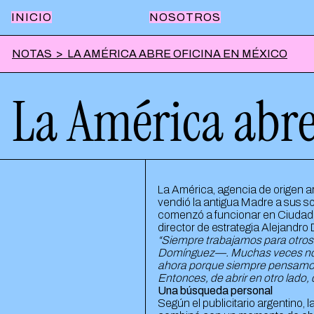
INICIO
NOSOTROS
NOTAS
>
LA AMÉRICA ABRE OFICINA EN MÉXICO
La América abre
La América, agencia de origen 
vendió la antigua Madre a sus s
comenzó a funcionar en Ciudad d
director de estrategia Alejandro
“Siempre trabajamos para otros
Domínguez—. Muchas veces nos p
ahora porque siempre pensamos 
Entonces, de abrir en otro lado, 
Una búsqueda personal
Según el publicitario argentino, 