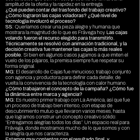
amplitud de la oferta y la rapidez en la entrega.
¿Qué pueden contar del trasfondo del trabajo creativo?
¿Cómo lograron las cajas voladoras? ¿Qué nivel de
tecnología involucró el proceso?
SS:
Queríamos crear una pieza alegre y humana que
mostrara la magnitud de lo que es Frávega hoy.
Las cajas
volando fueron el recurso elegido para transmitirlo.
Técnicamente se resolvió con animación tradicional, y la
decisión creativa fue mantener las cajas lo más reales
posible.
Si bien en algunos casos jugamos a que imiten el
vuelo de los pájaros, la premisa siempre fue respetar su
forma original.
MG:
El desarrollo de Cajas fue minucioso; trabajo conjunto
con agencia y productora para definir cada detalle; de
vuelta la convivencia de la tecnología con calor humano.
¿Cómo trabajaron el concepto de la campaña? ¿Cómo fue
la dinámica entre marca y agencia?
MG:
Es nuestro primer trabajo con La América, así que fue
un proceso de trabajo bien intenso, con etapas de
descubrimiento mutuo que llevaron varios meses, hasta
que logramos construir un concepto creativo sólido:
“Entregamos alegrías todos los días”. Un espacio real para
Frávega, donde mostramos mucho de lo que somos y con
la alegría que nos caracteriza.
Estamos muy contentos con el resultado final, y