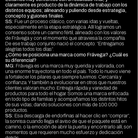
claramente es producto de la dinámica de trabajo con los
distintos equipos; alineando y puliendo desde estrategia,
concepto y guiones finales.
SS:
Fue un proceso clásico, con varias idas y vueltas,
especialmente en la etapa estratégica. Allí logramos un
consenso sobre un camino fértil, alineado con los valores
de Frávega y con el momento que atraviesa la compañía.
De ese trabajo conjunto nació el concepto: “Entregamos
alegrías todos los días”.
¿Cómo se posiciona una marca como Frávega? ¿Cuál es
su diferencial?
MG:
Frávega es una marca muy querida y valorada, con
una enorme trayectoria en todo el país. Todo lo nuevo viene
a fortalecer los pilares que siempre tuvimos: Cercanía y
confianza. Y también a evolucionar en otros que nuestros
clientes valoran mucho: Entrega rápida y variedad de
productos para todo el hogar. Somos una marca enfocada
en todo tipo de familias y acompañamos los distintos hitos
de sus vidas; dando soluciones con más de 100.000
productos.
SS:
Esa descarga de endorfinas al hacer clic en “comprar”,
la sonrisa cuando llega el aviso de que el paquete está en
camino, o la emoción de abrir la puerta y encontrarlo allí, son
momentos que requieren mucho esfuerzo y dedicación
detrás.