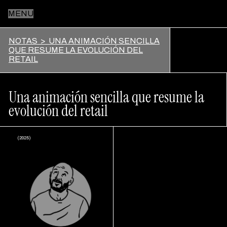
MENU
Inicio
NOTAS
>
UNA ANIMACIÓN SENCILLA
QUE RESUME LA EVOLUCIÓN DEL
RETAIL
Nosotros
Una animación sencilla que resume la
evolución del retail
Trabajos
(
2025
)
Notas
Contacto